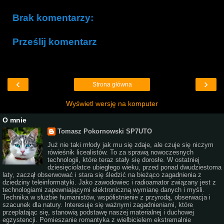
Brak komentarzy:
Prześlij komentarz
‹
›
Strona główna
Wyświetl wersję na komputer
O mnie
Tomasz Pokornowski SP7UTO
Już nie taki młody jak mu się zdaje, ale czuje się niczym
rówieśnik licealistów. To za sprawą nowoczesnych
technologii, które teraz stały się dorosłe. W ostatniej
dziesięciolatce ubiegłego wieku, przed ponad dwudziestoma
laty, zaczął obserwować i stara się śledzić na bieżąco zagadnienia z
dziedziny teleinformatyki. Jako zawodowiec i radioamator związany jest z
technologiami zapewniającymi elektroniczną wymianę danych i myśli.
Technika w służbie humanistów, współistnienie z przyrodą, obserwacja i
szacunek dla natury. Interesuje się ważnymi zagadnieniami, które
przeplatając się, stanowią podstawę naszej materialnej i duchowej
egzystencji. Pomieszanie romantyka z wielbicielem ekstremalnie