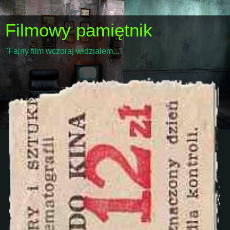
Filmowy pamiętnik
"Fajny film wczoraj widziałem..."