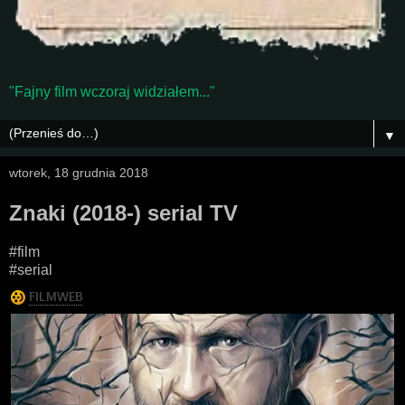
"Fajny film wczoraj widziałem..."
▼
wtorek, 18 grudnia 2018
Znaki (2018-) serial TV
#film
#serial