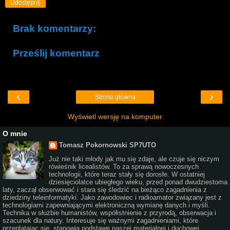
Udostępnij
Brak komentarzy:
Prześlij komentarz
‹
›
Strona główna
Wyświetl wersję na komputer
O mnie
Tomasz Pokornowski SP7UTO
Już nie taki młody jak mu się zdaje, ale czuje się niczym
rówieśnik licealistów. To za sprawą nowoczesnych
technologii, które teraz stały się dorosłe. W ostatniej
dziesięciolatce ubiegłego wieku, przed ponad dwudziestoma
laty, zaczął obserwować i stara się śledzić na bieżąco zagadnienia z
dziedziny teleinformatyki. Jako zawodowiec i radioamator związany jest z
technologiami zapewniającymi elektroniczną wymianę danych i myśli.
Technika w służbie humanistów, współistnienie z przyrodą, obserwacja i
szacunek dla natury. Interesuje się ważnymi zagadnieniami, które
przeplatając się, stanowią podstawę naszej materialnej i duchowej