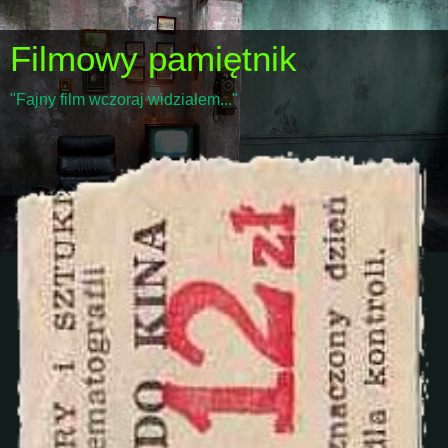
Filmowy pamiętnik
"Fajny film wczoraj widziałem..."