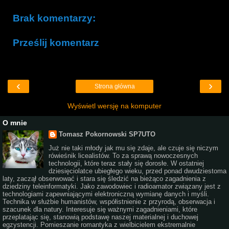
Brak komentarzy:
Prześlij komentarz
‹
›
Strona główna
Wyświetl wersję na komputer
O mnie
Tomasz Pokornowski SP7UTO
Już nie taki młody jak mu się zdaje, ale czuje się niczym
rówieśnik licealistów. To za sprawą nowoczesnych
technologii, które teraz stały się dorosłe. W ostatniej
dziesięciolatce ubiegłego wieku, przed ponad dwudziestoma
laty, zaczął obserwować i stara się śledzić na bieżąco zagadnienia z
dziedziny teleinformatyki. Jako zawodowiec i radioamator związany jest z
technologiami zapewniającymi elektroniczną wymianę danych i myśli.
Technika w służbie humanistów, współistnienie z przyrodą, obserwacja i
szacunek dla natury. Interesuje się ważnymi zagadnieniami, które
przeplatając się, stanowią podstawę naszej materialnej i duchowej
egzystencji. Pomieszanie romantyka z wielbicielem ekstremalnie