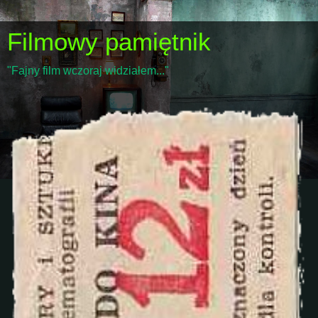
Filmowy pamiętnik
"Fajny film wczoraj widziałem..."