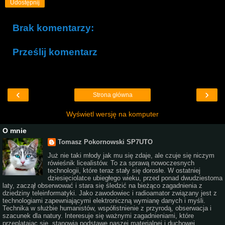
Udostępnij
Brak komentarzy:
Prześlij komentarz
‹
›
Strona główna
Wyświetl wersję na komputer
O mnie
Tomasz Pokornowski SP7UTO
Już nie taki młody jak mu się zdaje, ale czuje się niczym
rówieśnik licealistów. To za sprawą nowoczesnych
technologii, które teraz stały się dorosłe. W ostatniej
dziesięciolatce ubiegłego wieku, przed ponad dwudziestoma
laty, zaczął obserwować i stara się śledzić na bieżąco zagadnienia z
dziedziny teleinformatyki. Jako zawodowiec i radioamator związany jest z
technologiami zapewniającymi elektroniczną wymianę danych i myśli.
Technika w służbie humanistów, współistnienie z przyrodą, obserwacja i
szacunek dla natury. Interesuje się ważnymi zagadnieniami, które
przeplatając się, stanowią podstawę naszej materialnej i duchowej