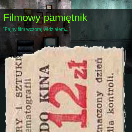
Filmowy pamiętnik
"Fajny film wczoraj widziałem..."