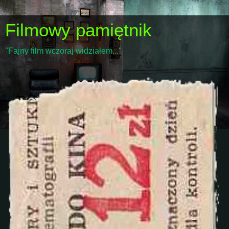
Filmowy pamiętnik
"Fajny film wczoraj widziałem..."