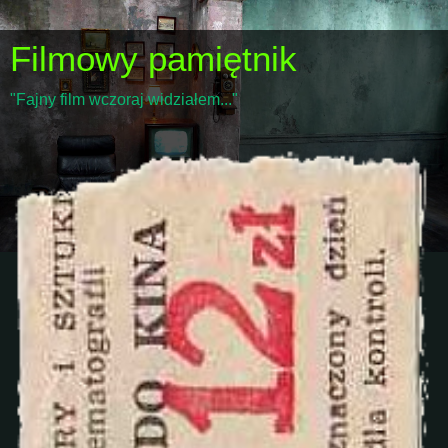
Filmowy pamiętnik
"Fajny film wczoraj widziałem..."