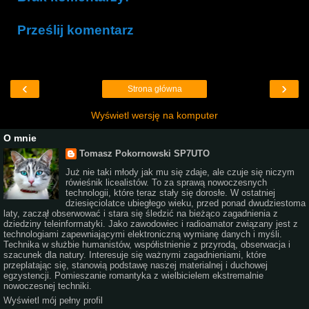
Prześlij komentarz
‹
›
Strona główna
Wyświetl wersję na komputer
O mnie
Tomasz Pokornowski SP7UTO
Już nie taki młody jak mu się zdaje, ale czuje się niczym
rówieśnik licealistów. To za sprawą nowoczesnych
technologii, które teraz stały się dorosłe. W ostatniej
dziesięciolatce ubiegłego wieku, przed ponad dwudziestoma
laty, zaczął obserwować i stara się śledzić na bieżąco zagadnienia z
dziedziny teleinformatyki. Jako zawodowiec i radioamator związany jest z
technologiami zapewniającymi elektroniczną wymianę danych i myśli.
Technika w służbie humanistów, współistnienie z przyrodą, obserwacja i
szacunek dla natury. Interesuje się ważnymi zagadnieniami, które
przeplatając się, stanowią podstawę naszej materialnej i duchowej
egzystencji. Pomieszanie romantyka z wielbicielem ekstremalnie
nowoczesnej techniki.
Wyświetl mój pełny profil