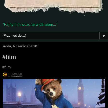
"Fajny film wczoraj widziałem..."
▼
środa, 6 czerwca 2018
#film
#film