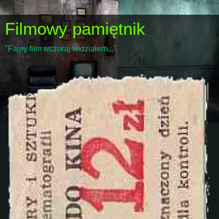
Filmowy pamiętnik
"Fajny film wczoraj widziałem..."