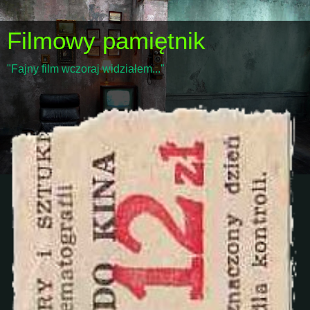
Filmowy pamiętnik
"Fajny film wczoraj widziałem..."