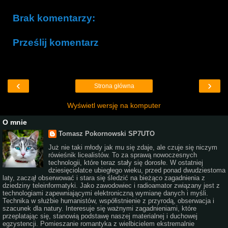
Brak komentarzy:
Prześlij komentarz
‹
›
Strona główna
Wyświetl wersję na komputer
O mnie
Tomasz Pokornowski SP7UTO
Już nie taki młody jak mu się zdaje, ale czuje się niczym
rówieśnik licealistów. To za sprawą nowoczesnych
technologii, które teraz stały się dorosłe. W ostatniej
dziesięciolatce ubiegłego wieku, przed ponad dwudziestoma
laty, zaczął obserwować i stara się śledzić na bieżąco zagadnienia z
dziedziny teleinformatyki. Jako zawodowiec i radioamator związany jest z
technologiami zapewniającymi elektroniczną wymianę danych i myśli.
Technika w służbie humanistów, współistnienie z przyrodą, obserwacja i
szacunek dla natury. Interesuje się ważnymi zagadnieniami, które
przeplatając się, stanowią podstawę naszej materialnej i duchowej
egzystencji. Pomieszanie romantyka z wielbicielem ekstremalnie