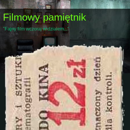
Filmowy pamiętnik
"Fajny film wczoraj widziałem..."