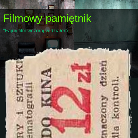
Filmowy pamiętnik
"Fajny film wczoraj widziałem..."