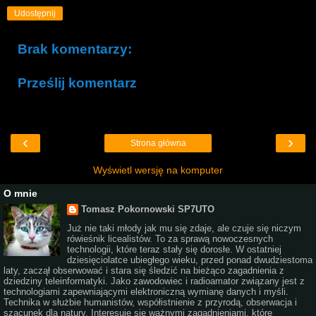
Udostępnij
Brak komentarzy:
Prześlij komentarz
‹
›
Strona główna
Wyświetl wersję na komputer
O mnie
Tomasz Pokornowski SP7UTO
Już nie taki młody jak mu się zdaje, ale czuje się niczym
rówieśnik licealistów. To za sprawą nowoczesnych
technologii, które teraz stały się dorosłe. W ostatniej
dziesięciolatce ubiegłego wieku, przed ponad dwudziestoma
laty, zaczął obserwować i stara się śledzić na bieżąco zagadnienia z
dziedziny teleinformatyki. Jako zawodowiec i radioamator związany jest z
technologiami zapewniającymi elektroniczną wymianę danych i myśli.
Technika w służbie humanistów, współistnienie z przyrodą, obserwacja i
szacunek dla natury. Interesuje się ważnymi zagadnieniami, które