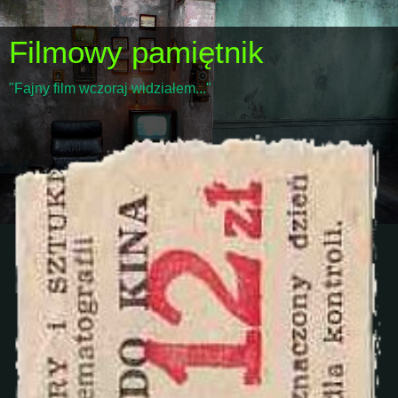
Filmowy pamiętnik
"Fajny film wczoraj widziałem..."