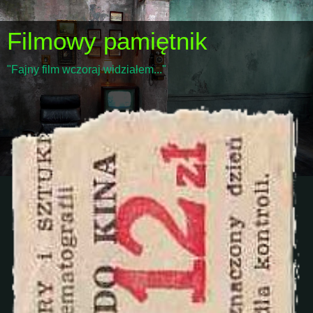
Filmowy pamiętnik
"Fajny film wczoraj widziałem..."