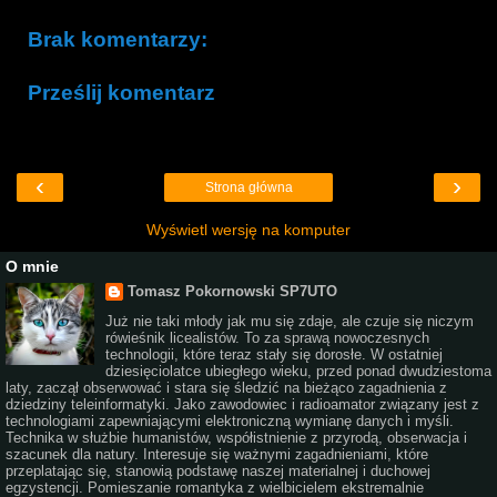
Brak komentarzy:
Prześlij komentarz
‹
›
Strona główna
Wyświetl wersję na komputer
O mnie
Tomasz Pokornowski SP7UTO
Już nie taki młody jak mu się zdaje, ale czuje się niczym
rówieśnik licealistów. To za sprawą nowoczesnych
technologii, które teraz stały się dorosłe. W ostatniej
dziesięciolatce ubiegłego wieku, przed ponad dwudziestoma
laty, zaczął obserwować i stara się śledzić na bieżąco zagadnienia z
dziedziny teleinformatyki. Jako zawodowiec i radioamator związany jest z
technologiami zapewniającymi elektroniczną wymianę danych i myśli.
Technika w służbie humanistów, współistnienie z przyrodą, obserwacja i
szacunek dla natury. Interesuje się ważnymi zagadnieniami, które
przeplatając się, stanowią podstawę naszej materialnej i duchowej
egzystencji. Pomieszanie romantyka z wielbicielem ekstremalnie